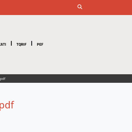
ATI
TQRIF
PEF
.pdf
pdf