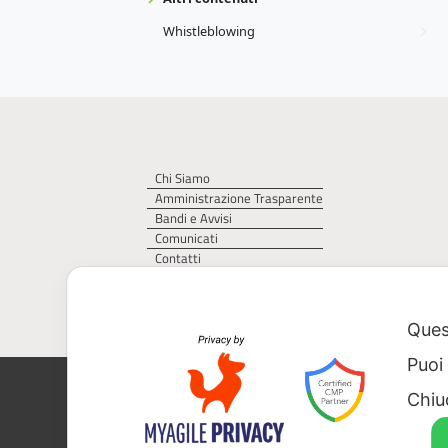
Whistleblowing
Chi Siamo
Amministrazione Trasparente
Bandi e Avvisi
Comunicati
Contatti
Privacy Policy
Cookie Policy
Quest
Puoi
AGER – Agenzia Territoriale della Regi
Chiu
CF 93