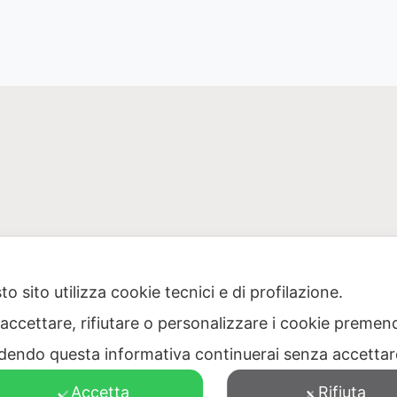
o sito utilizza cookie tecnici e di profilazione.
 accettare, rifiutare o personalizzare i cookie premend
one Puglia per il servizio di gestione dei rifiuti – Via Dell
dendo questa informativa continuerai senza accetta
473040728 – PEC: protocollo@pec.ager.puglia.it – TEL: 0805
Accetta
Rifiuta
Visitatori totali: