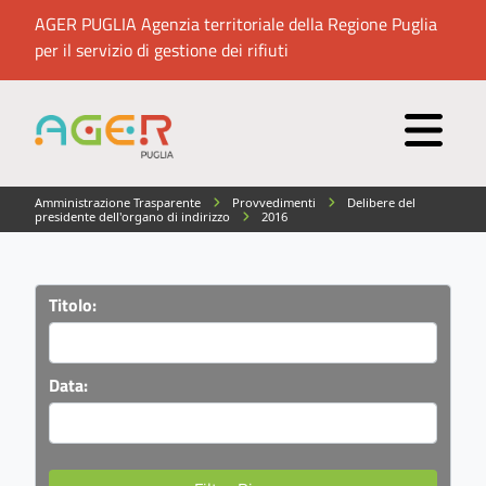
AGER PUGLIA Agenzia territoriale della Regione Puglia
per il servizio di gestione dei rifiuti
Amministrazione Trasparente
Provvedimenti
Delibere del
presidente dell'organo di indirizzo
2016
Titolo:
Data: