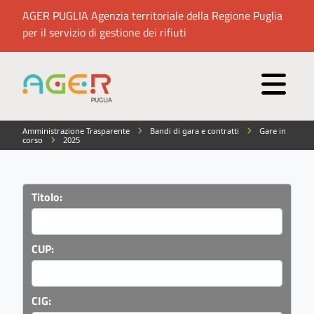
AGER PUGLIA Agenzia territoriale della Regione Puglia
per il servizio di gestione dei rifiuti
Amministrazione Trasparente
Bandi di gara e contratti
Gare in
corso
2025
Titolo:
CUP:
CIG: