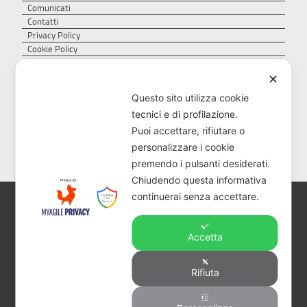
Comunicati
Contatti
Privacy Policy
Cookie Policy
✕
Questo sito utilizza cookie
tecnici e di profilazione.
Puoi accettare, rifiutare o
personalizzare i cookie
premendo i pulsanti desiderati.
Chiudendo questa informativa
continuerai senza accettare.
AGER – Agenzia Territoriale della Regione Puglia
per il servizio di gestione dei rifiuti – Via Delle
Magnolie 6/8, 70026 Z.I. Modugno (BA)
Accetta
CF 93473040728 – PEC:
protocollo@pec.ager.puglia.it – TEL: 0805407750
Rifiuta
Visitatori totali: