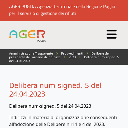
AGER PUGLIA Agenzia territoriale della Regione Puglia
per il servizio di gestione dei rifiuti
Amministrazione Trasparente
Provvedimenti
Delibere del
presidente dell'organo di indirizzo
2023
Delibera num-signed. 5
del 24.04.2023
Delibera num-signed. 5 del
24.04.2023
Delibera num-signed. 5 del 24.04.2023
Indirizzi in materia di organizzazione conseguenti
all’adozione delle Delibere n.ri 1 e 4 del 2023.