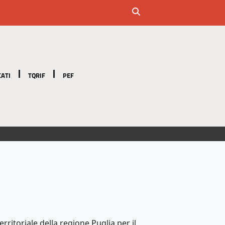
ATI
TQRIF
PEF
ritoriale della regione Puglia per il