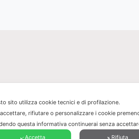
o sito utilizza cookie tecnici e di profilazione.
 accettare, rifiutare o personalizzare i cookie premend
one Puglia per il servizio di gestione dei rifiuti – Via Dell
dendo questa informativa continuerai senza accetta
473040728 – PEC: protocollo@pec.ager.puglia.it – TEL: 0805
Accetta
Rifiuta
Visitatori totali: