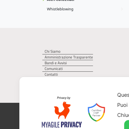
Whistleblowing
Chi Siamo
Amministrazione Trasparente
Bandi e Avvisi
Comunicati
Contatti
Privacy Policy
Cookie Policy
Quest
Puoi
AGER – Agenzia Territoriale della Regi
Chiu
CF 93