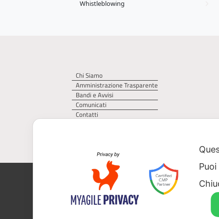
Whistleblowing
Chi Siamo
Amministrazione Trasparente
Bandi e Avvisi
Comunicati
Contatti
Privacy Policy
Cookie Policy
Quest
Puoi
AGER – Agenzia Territoriale della Regi
Chiu
CF 93