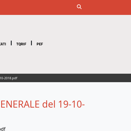
ATI
TQRIF
PEF
10-2018.pdf
ENERALE del 19-10-
pdf