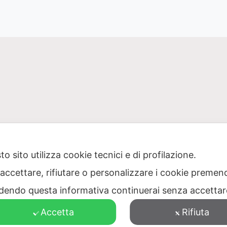
o sito utilizza cookie tecnici e di profilazione.
 accettare, rifiutare o personalizzare i cookie premend
one Puglia per il servizio di gestione dei rifiuti – Via Dell
dendo questa informativa continuerai senza accetta
473040728 – PEC: protocollo@pec.ager.puglia.it – TEL: 0805
Accetta
Rifiuta
Visitatori totali: