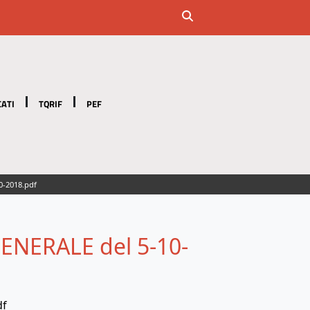
ATI
TQRIF
PEF
0-2018.pdf
ENERALE del 5-10-
df