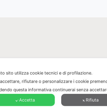
o sito utilizza cookie tecnici e di profilazione.
 accettare, rifiutare o personalizzare i cookie premend
one Puglia per il servizio di gestione dei rifiuti – Via Dell
dendo questa informativa continuerai senza accetta
473040728 – PEC: protocollo@pec.ager.puglia.it – TEL: 0805
Accetta
Rifiuta
Visitatori totali: