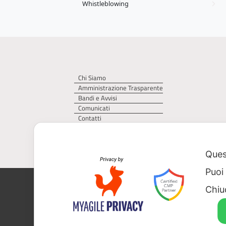
Whistleblowing
Chi Siamo
Amministrazione Trasparente
Bandi e Avvisi
Comunicati
Contatti
Privacy Policy
Cookie Policy
Quest
Puoi
AGER – Agenzia Territoriale della Regi
Chiu
CF 93