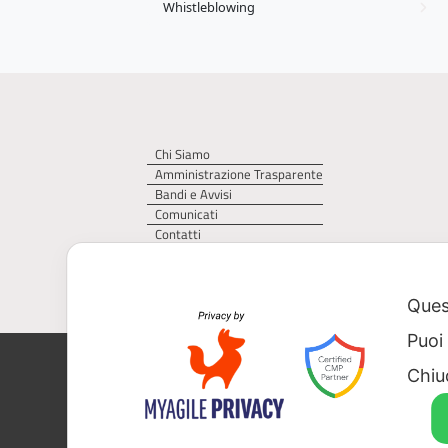
Whistleblowing
Chi Siamo
Amministrazione Trasparente
Bandi e Avvisi
Comunicati
Contatti
Privacy Policy
Cookie Policy
Quest
Puoi
AGER – Agenzia Territoriale della Regi
Chiu
CF 93