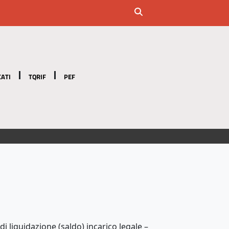
ATI
TQRIF
PEF
di liquidazione (saldo) incarico legale –