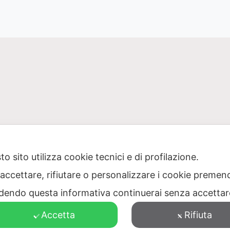
o sito utilizza cookie tecnici e di profilazione.
 accettare, rifiutare o personalizzare i cookie premend
one Puglia per il servizio di gestione dei rifiuti – Via Dell
dendo questa informativa continuerai senza accetta
473040728 – PEC: protocollo@pec.ager.puglia.it – TEL: 0805
Accetta
Rifiuta
Visitatori totali: