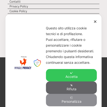
Contatti
Privacy Policy
Cookie Policy
✕
Questo sito utilizza cookie
tecnici e di profilazione.
Puoi accettare, rifiutare o
personalizzare i cookie
premendo i pulsanti desiderati.
Chiudendo questa informativa
continuerai senza accettare.
AGER – Agenzia Territoriale della Regione Puglia
per il servizio di gestione dei rifiuti – Via Delle
Magnolie 6/8, 70026 Z.I. Modugno (BA)
Accetta
CF 93473040728 – PEC:
protocollo@pec.ager.puglia.it – TEL: 0805407750
Rifiuta
Visitatori totali:
Personalizza