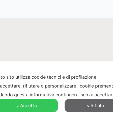
o sito utilizza cookie tecnici e di profilazione.
 accettare, rifiutare o personalizzare i cookie premend
one Puglia per il servizio di gestione dei rifiuti – Via Dell
dendo questa informativa continuerai senza accetta
473040728 – PEC: protocollo@pec.ager.puglia.it – TEL: 0805
Accetta
Rifiuta
Visitatori totali: