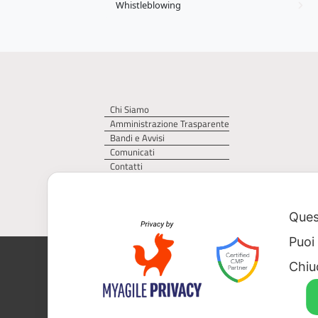
Whistleblowing
Chi Siamo
Amministrazione Trasparente
Bandi e Avvisi
Comunicati
Contatti
Privacy Policy
Cookie Policy
Quest
Puoi
AGER – Agenzia Territoriale della Regi
Chiu
CF 93