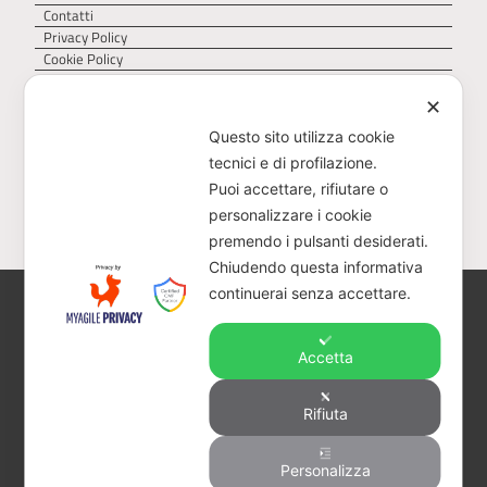
Contatti
Privacy Policy
Cookie Policy
✕
Questo sito utilizza cookie
tecnici e di profilazione.
Puoi accettare, rifiutare o
personalizzare i cookie
premendo i pulsanti desiderati.
Chiudendo questa informativa
continuerai senza accettare.
AGER – Agenzia Territoriale della Regione Puglia
per il servizio di gestione dei rifiuti – Via Delle
Magnolie 6/8, 70026 Z.I. Modugno (BA)
Accetta
CF 93473040728 – PEC:
protocollo@pec.ager.puglia.it – TEL: 0805407750
Rifiuta
Visitatori totali:
Personalizza