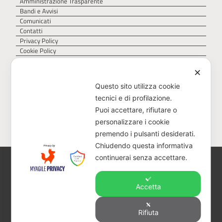
Amministrazione Trasparente
Bandi e Avvisi
Comunicati
Contatti
Privacy Policy
Cookie Policy
✕
Questo sito utilizza cookie
tecnici e di profilazione.
Puoi accettare, rifiutare o
personalizzare i cookie
premendo i pulsanti desiderati.
Chiudendo questa informativa
continuerai senza accettare.
AGER – Agenzia Territoriale della Regione Puglia
per il servizio di gestione dei rifiuti – Via Delle
Magnolie 6/8, 70026 Z.I. Modugno (BA)
Accetta
CF 93473040728 – PEC:
protocollo@pec.ager.puglia.it – TEL: 0805407750
Rifiuta