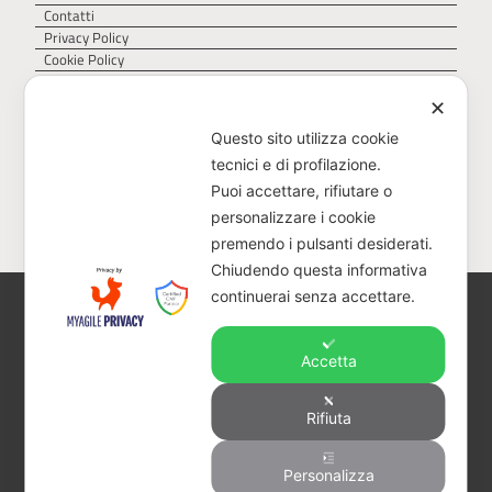
Contatti
Privacy Policy
Cookie Policy
✕
Questo sito utilizza cookie
tecnici e di profilazione.
Puoi accettare, rifiutare o
personalizzare i cookie
premendo i pulsanti desiderati.
Chiudendo questa informativa
continuerai senza accettare.
AGER – Agenzia Territoriale della Regione Puglia
per il servizio di gestione dei rifiuti – Via Delle
Magnolie 6/8, 70026 Z.I. Modugno (BA)
Accetta
CF 93473040728 – PEC:
protocollo@pec.ager.puglia.it – TEL: 0805407750
Rifiuta
Visitatori totali:
Personalizza