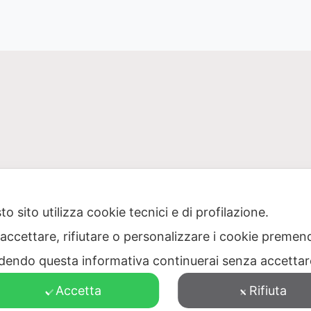
o sito utilizza cookie tecnici e di profilazione.
 accettare, rifiutare o personalizzare i cookie premend
one Puglia per il servizio di gestione dei rifiuti – Via Dell
dendo questa informativa continuerai senza accetta
473040728 – PEC: protocollo@pec.ager.puglia.it – TEL: 0805
Accetta
Rifiuta
Visitatori totali: