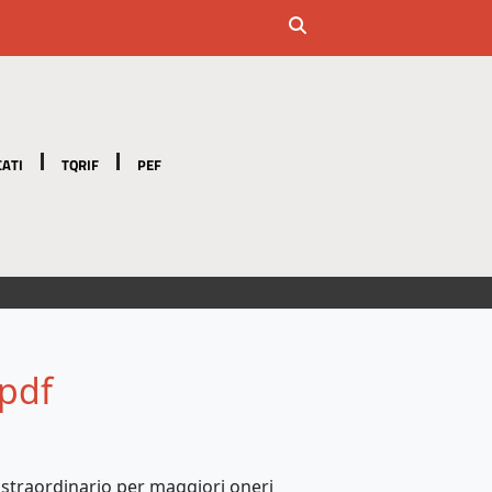
ATI
TQRIF
PEF
.pdf
straordinario per maggiori oneri