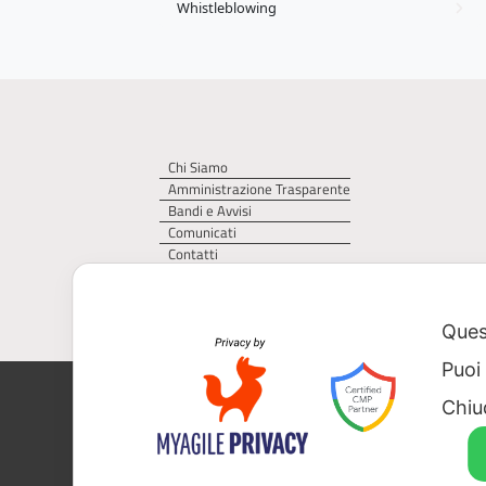
Whistleblowing
Chi Siamo
Amministrazione Trasparente
Bandi e Avvisi
Comunicati
Contatti
Privacy Policy
Cookie Policy
Quest
Puoi
AGER – Agenzia Territoriale della Regi
Chiu
CF 93