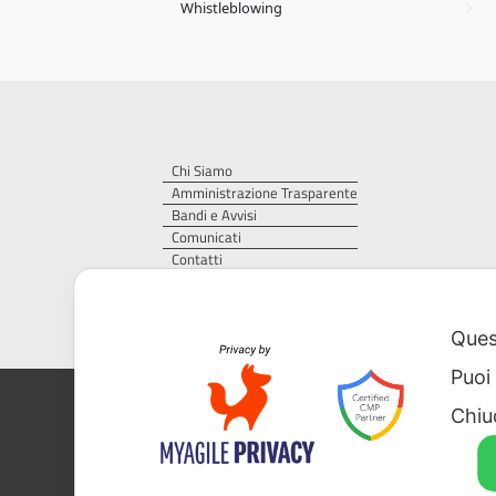
Whistleblowing
Chi Siamo
Amministrazione Trasparente
Bandi e Avvisi
Comunicati
Contatti
Privacy Policy
Cookie Policy
Quest
Puoi
AGER – Agenzia Territoriale della Regi
Chiu
CF 93