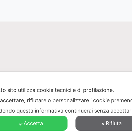
o sito utilizza cookie tecnici e di profilazione.
 accettare, rifiutare o personalizzare i cookie premend
one Puglia per il servizio di gestione dei rifiuti – Via Dell
dendo questa informativa continuerai senza accetta
473040728 – PEC: protocollo@pec.ager.puglia.it – TEL: 0805
Accetta
Rifiuta
Visitatori totali: