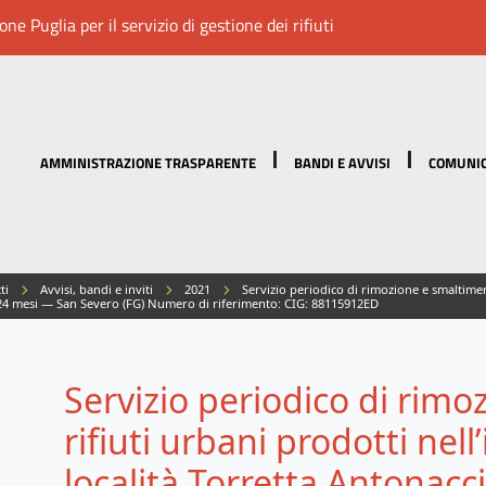
e Puglia per il servizio di gestione dei rifiuti
AMMINISTRAZIONE TRASPARENTE
BANDI E AVVISI
COMUNIC
tti
Avvisi, bandi e inviti
2021
Servizio periodico di rimozione e smaltiment
di 24 mesi — San Severo (FG) Numero di riferimento: CIG: 88115912ED
Servizio periodico di rim
rifiuti urbani prodotti nel
località Torretta Antonacc