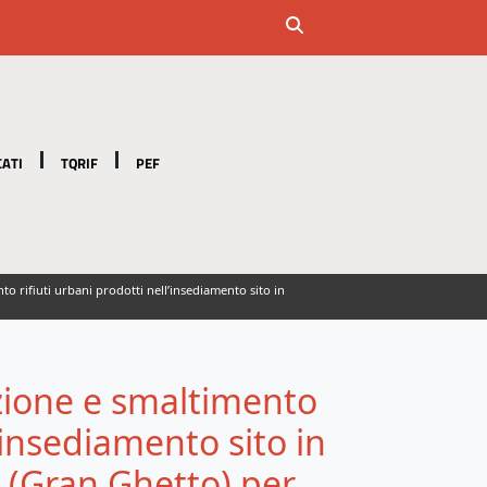
ATI
TQRIF
PEF
o rifiuti urbani prodotti nell’insediamento sito in
ozione e smaltimento
l’insediamento sito in
i (Gran Ghetto) per