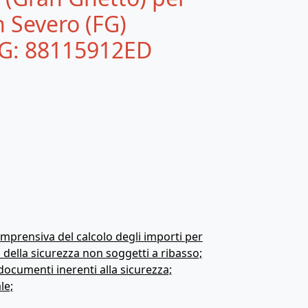
n Severo (FG)
IG: 88115912ED
comprensiva del calcolo degli importi per
i della sicurezza non soggetti a ribasso;
 documenti inerenti alla sicurezza;
le;