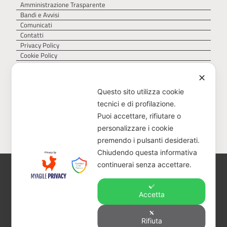
Amministrazione Trasparente
Bandi e Avvisi
Comunicati
Contatti
Privacy Policy
Cookie Policy
✕
Questo sito utilizza cookie
tecnici e di profilazione.
Puoi accettare, rifiutare o
personalizzare i cookie
premendo i pulsanti desiderati.
Chiudendo questa informativa
continuerai senza accettare.
AGER – Agenzia Territoriale della Regione Puglia
per il servizio di gestione dei rifiuti – Via Delle
Magnolie 6/8, 70026 Z.I. Modugno (BA)
Accetta
CF 93473040728 – PEC:
protocollo@pec.ager.puglia.it – TEL: 0805407750
Rifiuta